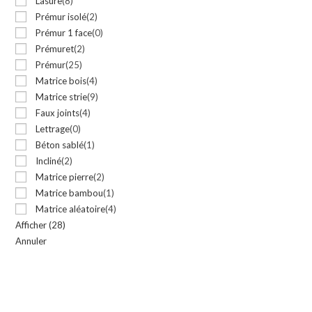
Lasure
(
8
)
Prémur isolé
(
2
)
Prémur 1 face
(
0
)
Prémuret
(
2
)
Prémur
(
25
)
Matrice bois
(
4
)
Matrice strie
(
9
)
Faux joints
(
4
)
Lettrage
(
0
)
Béton sablé
(
1
)
Incliné
(
2
)
Matrice pierre
(
2
)
Matrice bambou
(
1
)
Matrice aléatoire
(
4
)
Afficher
(
28
)
Annuler