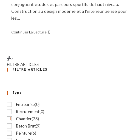
conjuguent études et parcours sportifs de haut niveau.
Construction au design moderne et à l'intérieur pensé pour
les…
PRÉMUR
Continuer La Lecture
SABLÉ
POUR
L’INTERNAT
DE
CESSON
FILTRE ARTICLES
FILTRE ARTICLES
Type
Entreprise
(
0
)
Recrutement
(
0
)
Chantier
(
28
)
Béton Brut
(
9
)
Peinture
(
6
)