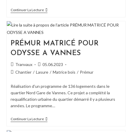
PRÉMURET
Continuer La Lecture
MATRICÉ
POUR
TENDANCE
NATURELLE
A
PEUMELEUC
PRÉMUR MATRICÉ POUR
ODYSSE A VANNES
Auteur/autrice
Publication
Tranvaux
05.06.2023
de
publiée :
Post
Chantier
/
Lasure
/
Matrice bois
/
Prémur
la
category:
publication :
Réalisation d’un programme de 136 logements dans le
quartier Nord Gare de Vannes. Ce projet a complété la
requalification urbaine du quartier démarré il y a plusieurs
années. Le programme…
PRÉMUR
Continuer La Lecture
MATRICÉ
POUR