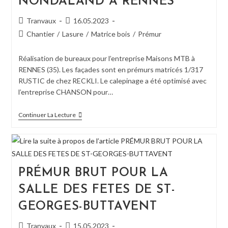
NONDALAND A RENNES
Auteur/autrice
Publication
Tranvaux
16.05.2023
de
publiée :
Post
Chantier
/
Lasure
/
Matrice bois
/
Prémur
la
category:
publication :
Réalisation de bureaux pour l’entreprise Maisons MTB à
RENNES (35). Les façades sont en prémurs matricés 1/317
RUSTIC de chez RECKLI. Le calepinage a été optimisé avec
l’entreprise CHANSON pour…
PRÉMUR
Continuer La Lecture
MATRICÉ
POUR
NONDALAND
A
RENNES
PRÉMUR BRUT POUR LA
SALLE DES FETES DE ST-
GEORGES-BUTTAVENT
Auteur/autrice
Publication
Tranvaux
15.05.2023