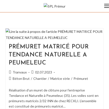
Skip
to
content
PRÉMURET MATRICÉ POUR
TENDANCE NATURELLE A
PEUMELEUC
Auteur/autrice
Publication
Tranvaux
02.07.2023
de
publiée :
Post
Béton Brut
/
Chantier
/
Matrice strie
/
Prémuret
la
category:
publication :
Réalisation d’un muret de clôture pour l’entreprise
Tendance et Naturelle à Peumeleuc (35). Les voiles sont en
prémurets matricés 2/32 INN de chez RECKLI. L'ensemble
est constitué de prémurets matricé…