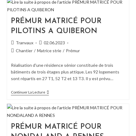
ODYSSE
A
VANNES
PRÉMUR MATRICÉ POUR
PILOTINS A QUIBERON
Auteur/autrice
Publication
Tranvaux
02.06.2023
de
publiée :
Post
Chantier
/
Matrice strie
/
Prémur
la
category:
publication :
Réalisation d'une résidence sénior constituée de trois
bâtiments de trois étages plus attique. Les 92 logements
sont répartis en 27 T1, 52 T2 et 13 T3. Il y est prévu…
PRÉMUR
Continuer La Lecture
MATRICÉ
POUR
PILOTINS
A
QUIBERON
PRÉMUR MATRICÉ POUR