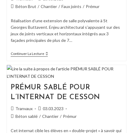
de
publiée :
Post
Béton Brut
/
Chantier
/
Faux joints
/
Prémur
la
category:
publication :
Réalisation d’une extension de salle polyvalente à St
Georges Buttavent. Enjeu architectural s’appuyant sur des
jeux de joints verticaux et horizontaux intégrés aux 3
façades principales de plus de 7…
PRÉMUR
Continuer La Lecture
BRUT
POUR
LA
SALLE
DES
FETES
PRÉMUR SABLÉ POUR
DE
ST-
L’INTERNAT DE CESSON
GEORGES-
BUTTAVENT
Auteur/autrice
Publication
Tranvaux
03.03.2023
de
publiée :
Post
Béton sablé
/
Chantier
/
Prémur
la
category:
publication :
Cet internat cible les élèves en « double-projet » à savoir qui