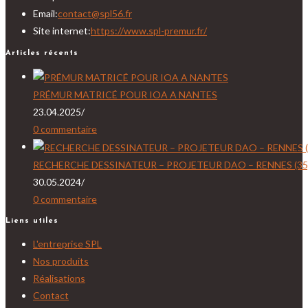
S’ouvre
Email:
contact@spl56.fr
dans
Site internet:
https://www.spl-premur.fr/
votre
Articles récents
application
PRÉMUR MATRICÉ POUR IOA A NANTES
23.04.2025
/
0 commentaire
RECHERCHE DESSINATEUR – PROJETEUR DAO – RENNES (35)
30.05.2024
/
0 commentaire
Liens utiles
L'entreprise SPL
Nos produits
Réalisations
Contact