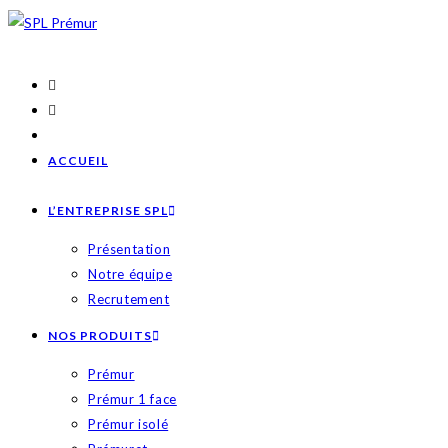
Skip
to
content
ACCUEIL
L’ENTREPRISE SPL
Présentation
Notre équipe
Recrutement
NOS PRODUITS
Prémur
Prémur 1 face
Prémur isolé