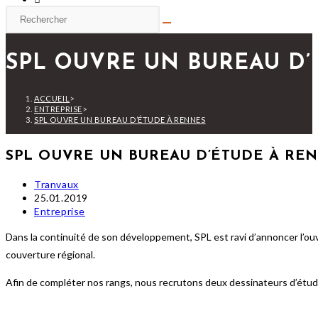
Rechercher
sur
ce
SPL OUVRE UN BUREAU D’
site
ACCUEIL
>
ENTREPRISE
>
SPL OUVRE UN BUREAU D’ÉTUDE À RENNES
SPL OUVRE UN BUREAU D’ÉTUDE À RE
Auteur/autrice
Tranvaux
de
Publication
25.01.2019
la
publiée :
Post
Entreprise
publication :
category:
Dans la continuité de son développement, SPL est ravi d’annoncer l’ou
couverture régional.
Afin de compléter nos rangs, nous recrutons deux dessinateurs d’étud
Ouvrir