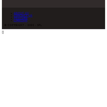
ABOUT US
CONTACT US
YOUTUBE
LINKEDIN
© COPYRIGHT - 2020 - SPL