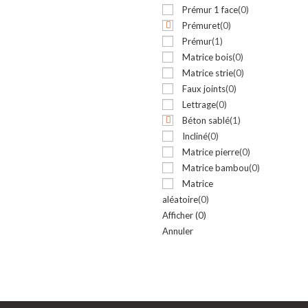
Prémur 1 face
(
0
)
Prémuret
(
0
)
Prémur
(
1
)
Matrice bois
(
0
)
Matrice strie
(
0
)
Faux joints
(
0
)
Lettrage
(
0
)
Béton sablé
(
1
)
Incliné
(
0
)
Matrice pierre
(
0
)
Matrice bambou
(
0
)
Matrice
aléatoire
(
0
)
Afficher
(
0
)
Annuler