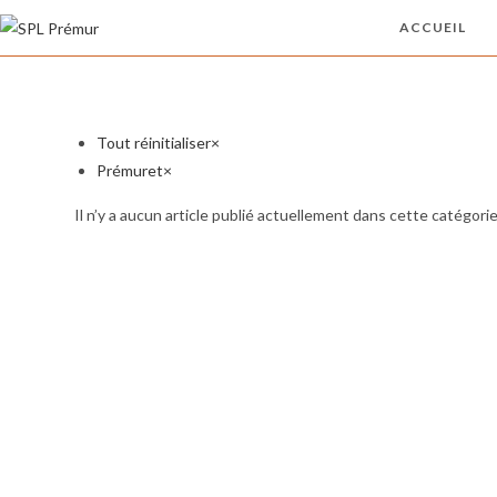
Skip
ACCUEIL
to
content
Tout réinitialiser
×
Prémuret
×
Il n’y a aucun article publié actuellement dans cette catégorie