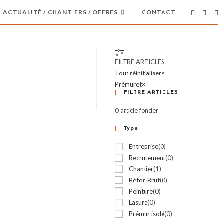
ACTUALITÉ / CHANTIERS / OFFRES
CONTACT
FILTRE ARTICLES
Tout réinitialiser
×
Prémuret
×
FILTRE ARTICLES
0
article fonder
Type
Entreprise
(
0
)
Recrutement
(
0
)
Chantier
(
1
)
Béton Brut
(
0
)
Peinture
(
0
)
Lasure
(
0
)
Prémur isolé
(
0
)