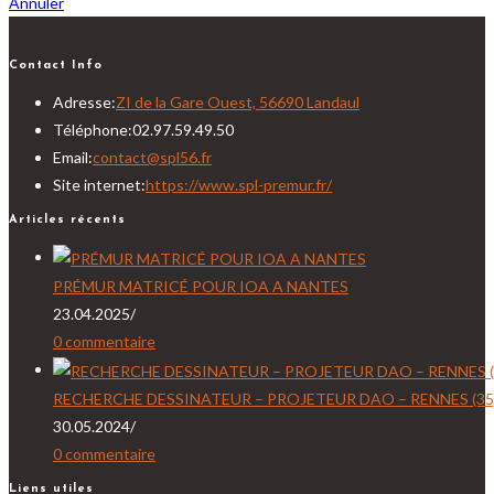
Annuler
Contact Info
Adresse:
ZI de la Gare Ouest, 56690 Landaul
Téléphone:
02.97.59.49.50
S’ouvre
Email:
contact@spl56.fr
dans
Site internet:
https://www.spl-premur.fr/
votre
Articles récents
application
PRÉMUR MATRICÉ POUR IOA A NANTES
23.04.2025
/
0 commentaire
RECHERCHE DESSINATEUR – PROJETEUR DAO – RENNES (35)
30.05.2024
/
0 commentaire
Liens utiles