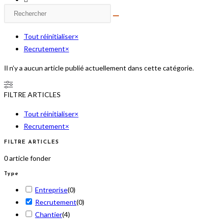
Rechercher
sur
ce
Tout réinitialiser
×
site
Recrutement
×
Il n’y a aucun article publié actuellement dans cette catégorie.
FILTRE ARTICLES
Tout réinitialiser
×
Recrutement
×
FILTRE ARTICLES
0
article fonder
Type
Entreprise
(
0
)
Recrutement
(
0
)
Chantier
(
4
)