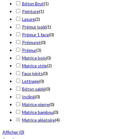
Béton Brut
(
1
)
Peinture
(
1
)
Lasure
(
2
)
Prémur isolé
(
1
)
Prémur 1 face
(
0
)
Prémuret
(
0
)
Prémur
(
3
)
Matrice bois
(
0
)
Matrice strie
(
2
)
Faux joints
(
0
)
Lettrage
(
0
)
Béton sablé
(
0
)
Incliné
(
0
)
Matrice pierre
(
0
)
Matrice bambou
(
0
)
Matrice aléatoire
(
4
)
Afficher
(
0
)