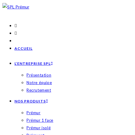
Skip
to
content
ACCUEIL
L’ENTREPRISE SPL
Présentation
Notre équipe
Recrutement
NOS PRODUITS
Prémur
Prémur 1 face
Prémur isolé