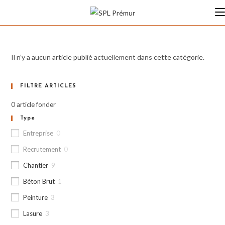
Skip
to
content
Il n’y a aucun article publié actuellement dans cette catégorie.
FILTRE ARTICLES
0
article fonder
Type
Entreprise
0
Recrutement
0
Chantier
9
Béton Brut
1
Peinture
3
Lasure
3