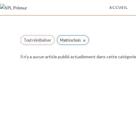
Skip
ACCUEIL
to
content
×
Tout réinitialiser
Matrice bois
Il n’y a aucun article publié actuellement dans cette catégorie