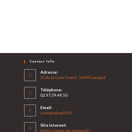
Contact Info
Adresse:
ZI de la Gare Ouest, 56690 Landaul
Téléphone:
02.97.59.49.50
Email:
S’ouvre
contact@spl56.fr
dans
votre
Site internet:
application
https://www.spl-premur.fr/