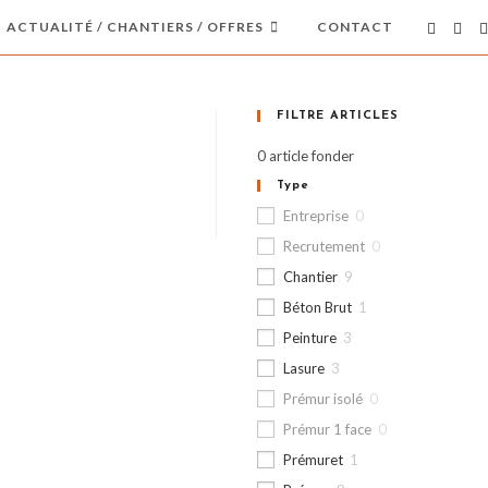
ACTUALITÉ / CHANTIERS / OFFRES
CONTACT
FILTRE ARTICLES
0
article fonder
Type
Entreprise
0
Recrutement
0
Chantier
9
Béton Brut
1
Peinture
3
Lasure
3
Prémur isolé
0
Prémur 1 face
0
Prémuret
1