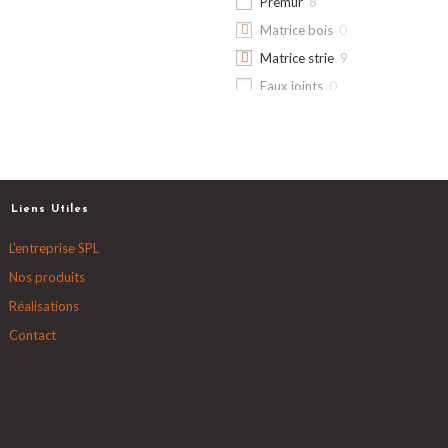
Prémur
8
Matrice bois
0
Matrice strie
9
Faux joints
0
Lettrage
0
Béton sablé
0
Incliné
0
Matrice pierre
0
Liens Utiles
Matrice
0
bambou
L'entreprise SPL
Matrice
2
Nos produits
aléatoire
Réalisations
Contact