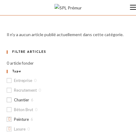
Skip
to
content
Il n’y a aucun article publié actuellement dans cette catégorie.
FILTRE ARTICLES
0
article fonder
Type
Entreprise
0
Recrutement
0
Chantier
6
Béton Brut
0
Peinture
6
Lasure
0