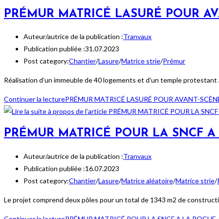
PRÉMUR MATRICÉ LASURÉ POUR A
Auteur/autrice de la publication :
Tranvaux
Publication publiée :
31.07.2023
Post category:
Chantier
/
Lasure
/
Matrice strie
/
Prémur
Réalisation d’un immeuble de 40 logements et d'un temple protestant 
Continuer la lecture
PRÉMUR MATRICÉ LASURÉ POUR AVANT-SCÈN
PRÉMUR MATRICÉ POUR LA SNCF A
Auteur/autrice de la publication :
Tranvaux
Publication publiée :
16.07.2023
Post category:
Chantier
/
Lasure
/
Matrice aléatoire
/
Matrice strie
/
Le projet comprend deux pôles pour un total de 1343 m2 de constructio
Continuer la lecture
PRÉMUR MATRICÉ POUR LA SNCF A LA ROCHE