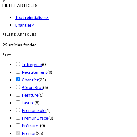
FILTRE ARTICLES
Tout réinitialiser
×
Chantier
×
FILTRE ARTICLES
25
articles fonder
Type
Entreprise
(
0
)
Recrutement
(
0
)
Chantier
(
25
)
Béton Brut
(
6
)
Peinture
(
6
)
Lasure
(
8
)
Prémur isolé
(
1
)
Prémur 1 face
(
0
)
Prémuret
(
0
)
Prémur
(
25
)