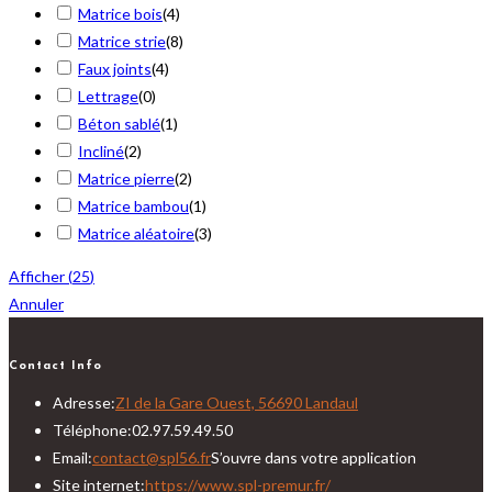
Matrice bois
(
4
)
Matrice strie
(
8
)
Faux joints
(
4
)
Lettrage
(
0
)
Béton sablé
(
1
)
Incliné
(
2
)
Matrice pierre
(
2
)
Matrice bambou
(
1
)
Matrice aléatoire
(
3
)
Afficher
(
25
)
Annuler
Contact Info
Adresse:
ZI de la Gare Ouest, 56690 Landaul
Téléphone:
02.97.59.49.50
Email:
contact@spl56.fr
S’ouvre dans votre application
Site internet:
https://www.spl-premur.fr/